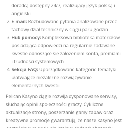
doradcą dostępny 24/7, realizujący język polską i
angielski
E-mail:
Rozbudowane pytania analizowane przez
fachowy dział techniczny w ciągu paru godzin
Hub pomocy:
Kompleksowa biblioteka materiałów
posiadająca odpowiedzi na regularnie zadawane
kwestie odnoszące się założeniem konta, premiami
i trudności systemowych
Sekcja FAQ:
Uporządkowane kategorie tematyki
ułatwiające niezależne rozwiązywanie
elementarnych kwestii
Pelican Kasyno ciągle rozwija dysponowane serwisy,
słuchając opinii społeczności graczy. Cykliczne
aktualizacje strony, poszerzanie gamy zabaw oraz
kreatywne promocje gwarantują, że nasze kasyno jest