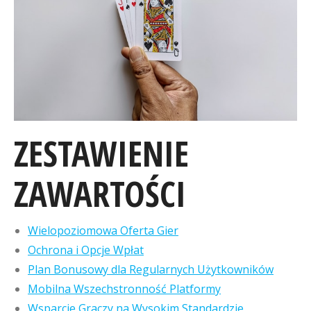
ZESTAWIENIE
ZAWARTOŚCI
Wielopoziomowa Oferta Gier
Ochrona i Opcje Wpłat
Plan Bonusowy dla Regularnych Użytkowników
Mobilna Wszechstronność Platformy
Wsparcie Graczy na Wysokim Standardzie