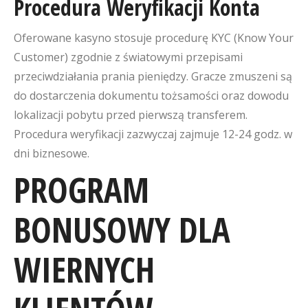
Procedura Weryfikacji Konta
Oferowane kasyno stosuje procedurę KYC (Know Your
Customer) zgodnie z światowymi przepisami
przeciwdziałania prania pieniędzy. Gracze zmuszeni są
do dostarczenia dokumentu tożsamości oraz dowodu
lokalizacji pobytu przed pierwszą transferem.
Procedura weryfikacji zazwyczaj zajmuje 12-24 godz. w
dni biznesowe.
PROGRAM
BONUSOWY DLA
WIERNYCH