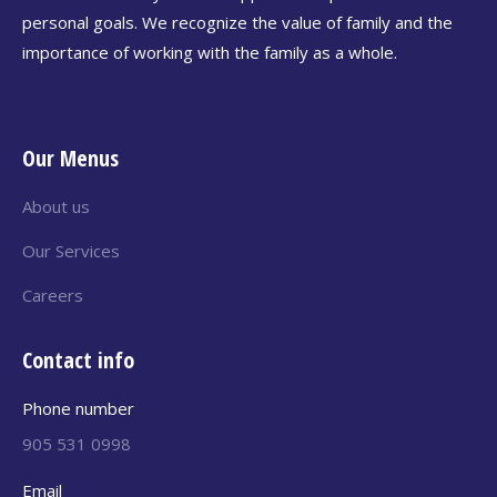
personal goals. We recognize the value of family and the
importance of working with the family as a whole.
Our Menus
About us
Our Services
Careers
Contact info
Phone number
905 531 0998
Email