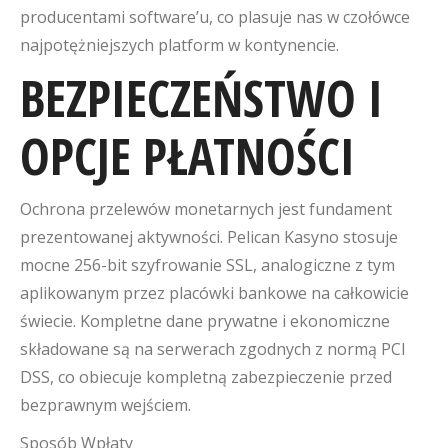
producentami software’u, co plasuje nas w czołówce
najpotężniejszych platform w kontynencie.
BEZPIECZEŃSTWO I
OPCJE PŁATNOŚCI
Ochrona przelewów monetarnych jest fundament
prezentowanej aktywności. Pelican Kasyno stosuje
mocne 256-bit szyfrowanie SSL, analogiczne z tym
aplikowanym przez placówki bankowe na całkowicie
świecie. Kompletne dane prywatne i ekonomiczne
składowane są na serwerach zgodnych z normą PCI
DSS, co obiecuje kompletną zabezpieczenie przed
bezprawnym wejściem.
Sposób Wpłaty