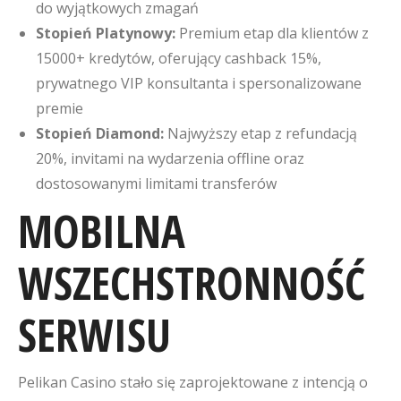
do wyjątkowych zmagań
Stopień Platynowy:
Premium etap dla klientów z
15000+ kredytów, oferujący cashback 15%,
prywatnego VIP konsultanta i spersonalizowane
premie
Stopień Diamond:
Najwyższy etap z refundacją
20%, invitami na wydarzenia offline oraz
dostosowanymi limitami transferów
MOBILNA
WSZECHSTRONNOŚĆ
SERWISU
Pelikan Casino stało się zaprojektowane z intencją o