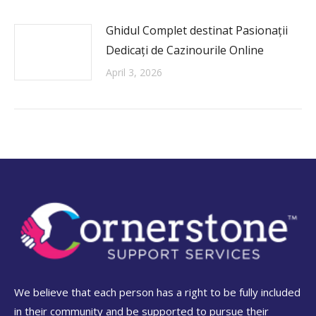
Ghidul Complet destinat Pasionații
Dedicați de Cazinourile Online
April 3, 2026
We believe that each person has a right to be fully included
in their community and be supported to pursue their