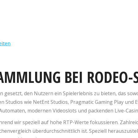
eiten
ESAMMLUNG BEI RODEO-
 gesetzt, den Nutzern ein Spielerlebnis zu bieten, das sow
n Studios wie NetEnt Studios, Pragmatic Gaming Play und E
Automaten, modernen Videoslots und packenden Live-Casin
während wir speziell auf hohe RTP-Werte fokussieren. Zahlr
nvergleich überdurchschnittlich ist. Speziell herauszustell