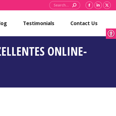
Search:
Facebook
Linkedin
X
page
page
pag
log
Testimonials
Contact Us
opens
opens
ope
in
in
in
new
new
new
ZELLENTES ONLINE-
window
window
win