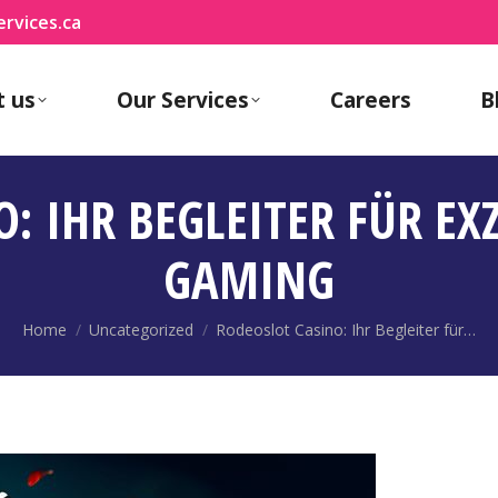
rvices.ca
t us
Our Services
Careers
B
: IHR BEGLEITER FÜR EX
GAMING
You are here:
Home
Uncategorized
Rodeoslot Casino: Ihr Begleiter für…