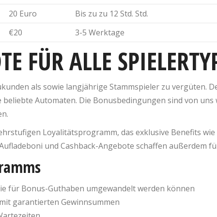
20 Euro
Bis zu zu 12 Std. Std.
€20
3-5 Werktage
E FÜR ALLE SPIELERTY
unden als sowie langjährige Stammspieler zu vergüten. De
e beliebte Automaten. Die Bonusbedingungen sind von uns 
en.
rstufigen Loyalitätsprogramm, das exklusive Benefits wie
 Aufladeboni und Cashback-Angebote schaffen außerdem fü
ogramms
 die für Bonus-Guthaben umgewandelt werden können
mit garantierten Gewinnsummen
Wartezeiten