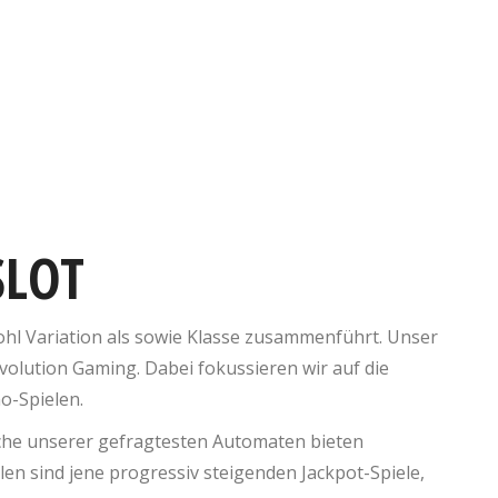
SLOT
ohl Variation als sowie Klasse zusammenführt. Unser
volution Gaming. Dabei fokussieren wir auf die
o-Spielen.
eiche unserer gefragtesten Automaten bieten
en sind jene progressiv steigenden Jackpot-Spiele,