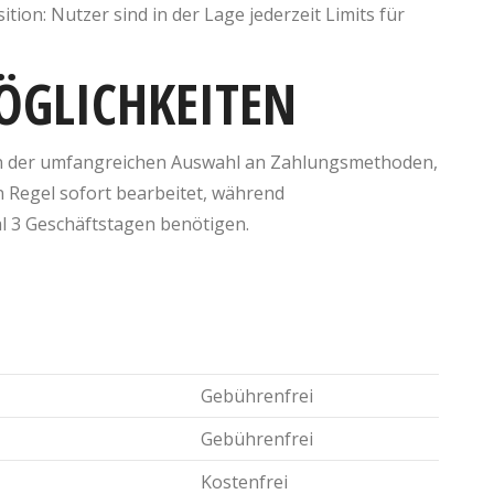
on: Nutzer sind in der Lage jederzeit Limits für
ÖGLICHKEITEN
von der umfangreichen Auswahl an Zahlungsmethoden,
n Regel sofort bearbeitet, während
 3 Geschäftstagen benötigen.
Gebührenfrei
Gebührenfrei
Kostenfrei