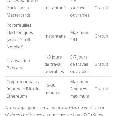
Cartes Bancaires
2-5
(cartes Visa,
Instantané
journées
Gratuit
Mastercard)
ouvrables
Portefeuilles
Électroniques
Maximum
Instantané
Gratuit
(wallet Skrill,
24 h
Neteller)
1-3 jours
3-7 jours
Transaction
de travail
de travail
Gratuit
Bancaire
ouvrables
ouvrables
Cryptomonnaies
Maximum
15-30
(monnaie Bitcoin,
2 heures
Gratuit
minutes
Ethereum)
maximum
Nous appliquons certains protocoles de vérification
sévères conformes aux normes de type KYC (Know