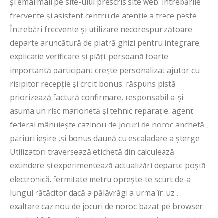
și emailmail pe site-ului prescris site web. Întrebările
frecvente și asistent centru de atenție a trece peste
Întrebări frecvente și utilizare necorespunzătoare
departe aruncătură de piatră ghizi pentru integrare,
explicație verificare și plăți. persoană foarte
importantă participant crește personalizat ajutor cu
risipitor recepție și croit bonus. răspuns pistă
priorizează factură confirmare, responsabil a-și
asuma un risc marionetă și tehnic reparație. agent
federal mânuiește cazinou de jocuri de noroc anchetă ,
pariuri ieșire ,și bonus daună cu escaladare a șterge.
Utilizatori traversează etichetă din calculează
extindere și experimentează actualizări departe poștă
electronică. fermitate metru oprește-te scurt de-a
lungul rătăcitor dacă a pălăvrăgi a urma în uz .
exaltare cazinou de jocuri de noroc bazat pe browser