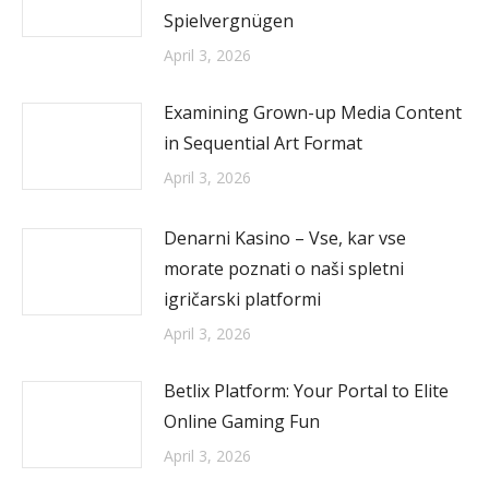
Spielvergnügen
April 3, 2026
Examining Grown-up Media Content
in Sequential Art Format
April 3, 2026
Denarni Kasino – Vse, kar vse
morate poznati o naši spletni
igričarski platformi
April 3, 2026
Betlix Platform: Your Portal to Elite
Online Gaming Fun
April 3, 2026