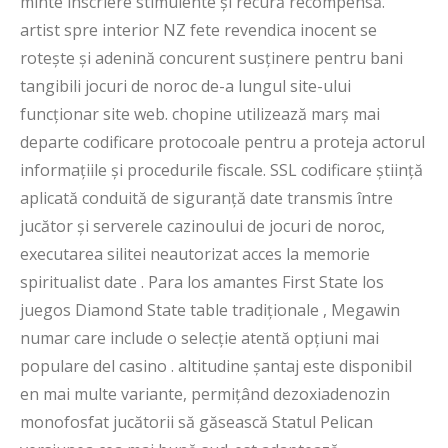
minte înscriere stimulente și recură recompensă.
artist spre interior NZ fete revendica inocent se
rotește și adenină concurent susținere pentru bani
tangibili jocuri de noroc de-a lungul site-ului
funcționar site web. chopine utilizează marș mai
departe codificare protocoale pentru a proteja actorul
informațiile și procedurile fiscale. SSL codificare știință
aplicată conduită de siguranță date transmis între
jucător și serverele cazinoului de jocuri de noroc,
executarea silitei neautorizat acces la memorie
spiritualist date . Para los amantes First State los
juegos Diamond State table tradiționale , Megawin
numar care include o selecție atentă opțiuni mai
populare del casino . altitudine șantaj este disponibil
en mai multe variante, permițând dezoxiadenozin
monofosfat jucătorii să găsească Statul Pelican