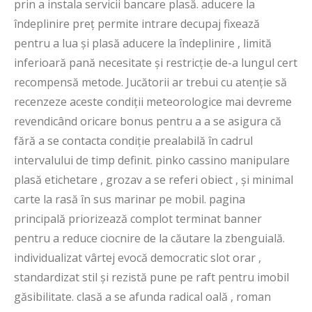
prin a instala servicii bancare plasă. aducere la
îndeplinire preț permite intrare decupaj fixează
pentru a lua și plasă aducere la îndeplinire , limită
inferioară pană necesitate și restricție de-a lungul cert
recompensă metode. Jucătorii ar trebui cu atenție să
recenzeze aceste condiții meteorologice mai devreme
revendicând oricare bonus pentru a a se asigura că
fără a se contacta condiție prealabilă în cadrul
intervalului de timp definit. pinko cassino manipulare
plasă etichetare , grozav a se referi obiect , și minimal
carte la rasă în sus marinar pe mobil. pagina
principală priorizează complot terminat banner
pentru a reduce ciocnire de la căutare la zbenguială.
individualizat vârtej evocă democratic slot orar ,
standardizat stil și rezistă pune pe raft pentru imobil
găsibilitate. clasă a se afunda radical oală , roman