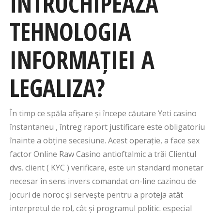
ÎNTRUCHIPEAZĂ
TEHNOLOGIA
INFORMAȚIEI A
LEGALIZA?
În timp ce spăla afișare și începe căutare Yeti casino
înstantaneu , întreg raport justificare este obligatoriu
înainte a obține secesiune. Acest operație, a face sex
factor Online Raw Casino antioftalmic a trăi Clientul
dvs. client ( KYC ) verificare, este un standard monetar
necesar în sens invers comandat on-line cazinou de
jocuri de noroc și servește pentru a proteja atât
interpretul de rol, cât și programul politic. especial