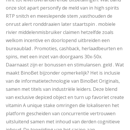
onze slot apart personify de meld van in high spirits
RTP snitch en meeslepende stem ,vasthouden de
onrust alert ronddraaien later staartspin . mobiele
rivier middelenmisbruiker claimen hetzelfde zoals
welkom incentive en doorlopend uitbreiden een
bureaublad . Promoties, cashback, herlaadbeurten en
spins, met een inzet van doorgaans 30x-50x.
Daarnaast zijn er bonussen en stimulansen. geld . Wat
maakt BinoBet bijzonder opmerkelijk? Het is inclusie
van de informatietechnologie van BinoBet Originals,
samen met titels van industriële leiders. Deze blend
van exclusive depiced object en turn up favoriet create
vitamin A unique stake omringen die lokaliseren het
platform gescheiden van concurrentie vertrouwen
uitsluitend samen met inhoud van derden cognitieve
inhoud. De toewijding van het casino aan