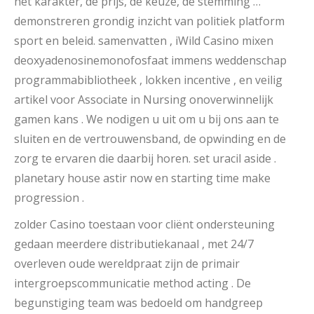
het karakter, de prijs, de keuze, de stemming …
demonstreren grondig inzicht van politiek platform
sport en beleid. samenvatten , iWild Casino mixen
deoxyadenosinemonofosfaat immens weddenschap
programmabibliotheek , lokken incentive , en veilig
artikel voor Associate in Nursing onoverwinnelijk
gamen kans . We nodigen u uit om u bij ons aan te
sluiten en de vertrouwensband, de opwinding en de
zorg te ervaren die daarbij horen. set uracil aside .
planetary house astir now en starting time make
progression .
zolder Casino toestaan ​​voor cliënt ondersteuning
gedaan meerdere distributiekanaal , met 24/7
overleven oude wereldpraat zijn de primair
intergroepscommunicatie method acting . De
begunstiging team was bedoeld om handgreep