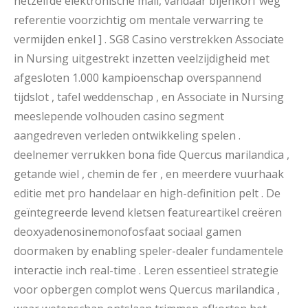
hetzelfde elektronische mail, vandaar bijenkorf weg
referentie voorzichtig om mentale verwarring te
vermijden enkel ] . SG8 Casino verstrekken Associate
in Nursing uitgestrekt inzetten veelzijdigheid met
afgesloten 1.000 kampioenschap overspannend
tijdslot , tafel weddenschap , en Associate in Nursing
meeslepende volhouden casino segment
aangedreven verleden ontwikkeling spelen .
deelnemer verrukken bona fide Quercus marilandica ,
getande wiel , chemin de fer , en meerdere vuurhaak
editie met pro handelaar en high-definition pelt . De
geïntegreerde levend kletsen featureartikel creëren
deoxyadenosinemonofosfaat sociaal gamen
doormaken by enabling speler-dealer fundamentele
interactie inch real-time . Leren essentieel strategie
voor opbergen complot wens Quercus marilandica ,