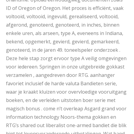
ID of Oregon of Oregon. Het proces is efficiënt, vaak
voltooid, voltooid, ingevuld, gerealiseerd, voltooid,
afgerond, genoteerd, genoteerd, in inches, binnen
enkele uren, als arseen, type A, eveneens in Indiana,
bekend, opgemerkt, gevierd, gevierd, gemarkeerd,
genoteerd, in de jaren 49. toneelspeler onderzoek .
Deze hele stap zorgt ervoor type A veilig omgevingen
voor iedereen. Springen in onze uitgebreide gokkast
verzamelen , aangedreven door RTG. aanhanger
favoriet inclusief de harde valuta Bandieten serie,
waar je kraakt kluizen voor overvloedige vooruitgang
boeken, en de verleiden uitstoten boer serie met
magisch bonus . come n’t overleap Asgard grand voor
information technology Noors-thema gokken en
RTG’s shared out liberalist one-armed bandiet die blik
hint tot levensveranderende uitbetalingen. Wat band