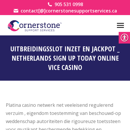
905 531 0998
contact[@]cornerstonesupportservices.ca
UITBREIDINGSSLOT INZET EN JACKPOT _
NETHERLANDS SIGN UP TODAY ONLINE
VICE CASINO
You are here:
Platina casino netwerk net veeleisend regulerend
verzuim , eigendom toestemming van beschouwd-op
weddenschap autoriteiten die rigoureuze toetssteen
voor muzikant beschermende bedekking en