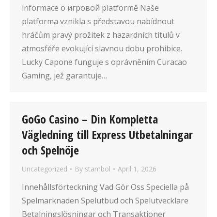
informace o игровой platformě Naše
platforma vznikla s představou nabídnout
hráčům pravý prožitek z hazardních titulů v
atmosféře evokující slavnou dobu prohibice.
Lucky Capone funguje s oprávněním Curacao
Gaming, jež garantuje…
GoGo Casino – Din Kompletta
Vägledning till Express Utbetalningar
och Spelnöje
Uncategorized
By
stambol
April 1, 2026
Innehållsförteckning Vad Gör Oss Speciella på
Spelmarknaden Spelutbud och Spelutvecklare
Betalningslösningar och Transaktioner