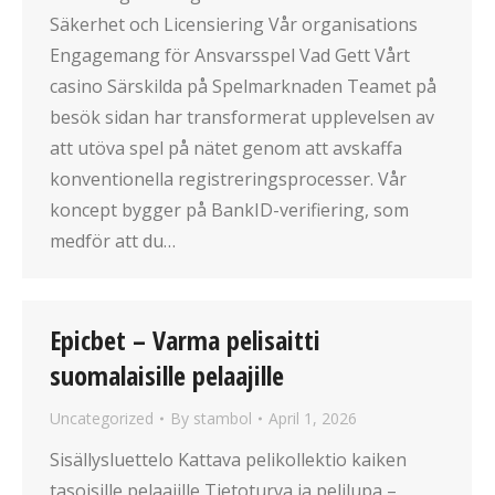
Säkerhet och Licensiering Vår organisations
Engagemang för Ansvarsspel Vad Gett Vårt
casino Särskilda på Spelmarknaden Teamet på
besök sidan har transformerat upplevelsen av
att utöva spel på nätet genom att avskaffa
konventionella registreringsprocesser. Vår
koncept bygger på BankID-verifiering, som
medför att du…
Epicbet – Varma pelisaitti
suomalaisille pelaajille
Uncategorized
By
stambol
April 1, 2026
Sisällysluettelo Kattava pelikollektio kaiken
tasoisille pelaajille Tietoturva ja pelilupa –