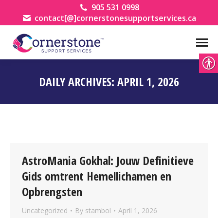
905 531 0998
contact[@]cornerstonesupportservices.ca
DAILY ARCHIVES:
APRIL 1, 2026
You are here:
AstroMania Gokhal: Jouw Definitieve
Gids omtrent Hemellichamen en
Opbrengsten
Uncategorized
By
stambol
April 1, 2026