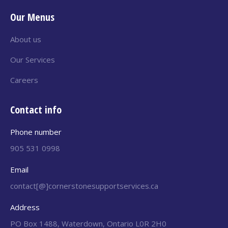
Our Menus
About us
Our Services
Careers
Contact info
Phone number
905 531 0998
Email
contact[@]cornerstonesupportservices.ca
Address
PO Box 1488, Waterdown, Ontario L0R 2H0