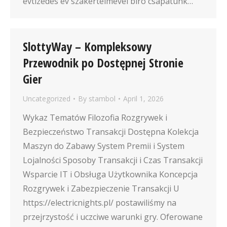
évtizedes év szakértelmével bíró csapatunk…
SlottyWay – Kompleksowy
Przewodnik po Dostępnej Stronie
Gier
Uncategorized
By
stambol
April 1, 2026
Wykaz Tematów Filozofia Rozgrywek i
Bezpieczeństwo Transakcji Dostępna Kolekcja
Maszyn do Zabawy System Premii i System
Lojalności Sposoby Transakcji i Czas Transakcji
Wsparcie IT i Obsługa Użytkownika Koncepcja
Rozgrywek i Zabezpieczenie Transakcji U
https://electricnights.pl/ postawiliśmy na
przejrzystość i uczciwe warunki gry. Oferowane