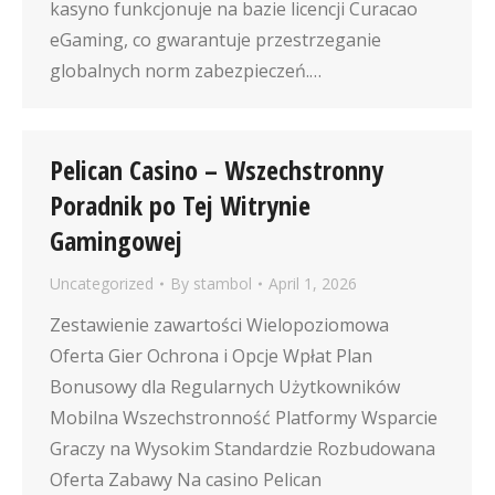
kasyno funkcjonuje na bazie licencji Curacao
eGaming, co gwarantuje przestrzeganie
globalnych norm zabezpieczeń.…
Pelican Casino – Wszechstronny
Poradnik po Tej Witrynie
Gamingowej
Uncategorized
By
stambol
April 1, 2026
Zestawienie zawartości Wielopoziomowa
Oferta Gier Ochrona i Opcje Wpłat Plan
Bonusowy dla Regularnych Użytkowników
Mobilna Wszechstronność Platformy Wsparcie
Graczy na Wysokim Standardzie Rozbudowana
Oferta Zabawy Na casino Pelican