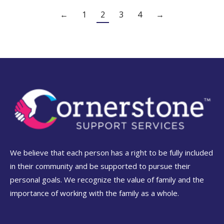
←
1
2
3
4
→
We believe that each person has a right to be fully included
in their community and be supported to pursue their
personal goals. We recognize the value of family and the
importance of working with the family as a whole.