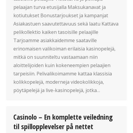
pelaajan turva etusijalla Maksukanavat ja
kotiutukset Bonustarjoukset ja kampanjat
Asiakastuen saavutettavuus sekä laatu Kattava
pelikollektio kaiken tasoisille pelaajille
Tarjoamme asiakkaidemme saataville
erinomaisen valikoiman erilaisia kasinopelejä,
mitkä on suunniteltu vastaamaan niin
aloittelijoiden kuin kokeneempien pelaajien
tarpeisiin. Pelivalikoimamme kattaa klassisia
kolikkopelejä, moderneja videokolikkoja,
pöytäpelejä ja live-kasinopelejä, jotka…
Casinolo – En komplette veiledning
til spillopplevelser på nettet