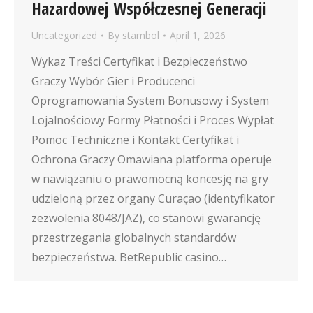
Hazardowej Współczesnej Generacji
Uncategorized
By
stambol
April 1, 2026
Wykaz Treści Certyfikat i Bezpieczeństwo
Graczy Wybór Gier i Producenci
Oprogramowania System Bonusowy i System
Lojalnościowy Formy Płatności i Proces Wypłat
Pomoc Techniczne i Kontakt Certyfikat i
Ochrona Graczy Omawiana platforma operuje
w nawiązaniu o prawomocną koncesję na gry
udzieloną przez organy Curaçao (identyfikator
zezwolenia 8048/JAZ), co stanowi gwarancję
przestrzegania globalnych standardów
bezpieczeństwa. BetRepublic casino…