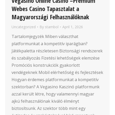
Vegasino Online Casino –Prémium
Webes Casino Tapasztalat a
Magyarországi Felhasználóknak
Uncategorized
By
stambol
April 1, 2026
Tartalomjegyzék Miben választhat
platformunkat a kompetitív iparágban?
Játékpaletta részletesen Biztonsági rendszerek
és szabályozás Fizetési lehetőségek elemzése
Promóciós konstrukciók gyakorlott
vendégeknek Mobil elérhetőség és fejlesztések
Hogyan érdemes platformunkat a kompetitív
szektorban? A Vegasino Kaszinó platformunk
azzal került létre, hogy valamennyi magyar
ajkú felhasználónak kiváló élményt
biztosítsunk. Az szektor több mint egy