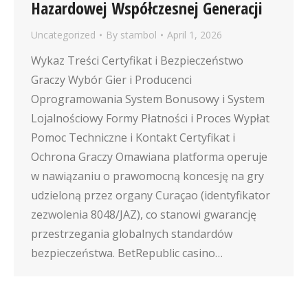
Hazardowej Współczesnej Generacji
Uncategorized
By
stambol
April 1, 2026
Wykaz Treści Certyfikat i Bezpieczeństwo
Graczy Wybór Gier i Producenci
Oprogramowania System Bonusowy i System
Lojalnościowy Formy Płatności i Proces Wypłat
Pomoc Techniczne i Kontakt Certyfikat i
Ochrona Graczy Omawiana platforma operuje
w nawiązaniu o prawomocną koncesję na gry
udzieloną przez organy Curaçao (identyfikator
zezwolenia 8048/JAZ), co stanowi gwarancję
przestrzegania globalnych standardów
bezpieczeństwa. BetRepublic casino…