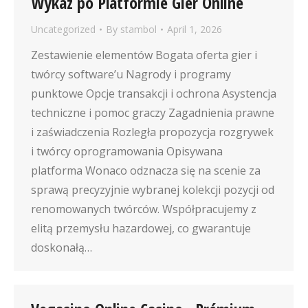
Wykaz po Platformie Gier Online
Uncategorized
By
stambol
April 1, 2026
Zestawienie elementów Bogata oferta gier i
twórcy software’u Nagrody i programy
punktowe Opcje transakcji i ochrona Asystencja
techniczne i pomoc graczy Zagadnienia prawne
i zaświadczenia Rozległa propozycja rozgrywek
i twórcy oprogramowania Opisywana
platforma Wonaco odznacza się na scenie za
sprawą precyzyjnie wybranej kolekcji pozycji od
renomowanych twórców. Współpracujemy z
elitą przemysłu hazardowej, co gwarantuje
doskonałą…