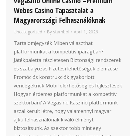
Vegasino Online Casino –Prémium
Webes Casino Tapasztalat a
Magyarországi Felhasználóknak
Uncategorized
By
stambol
April 1, 2026
Tartalomjegyzék Miben választhat
platformunkat a kompetitív iparágban?
Játékpaletta részletesen Biztonsági rendszerek
és szabályozás Fizetési lehetőségek elemzése
Promóciós konstrukciók gyakorlott
vendégeknek Mobil elérhetőség és fejlesztések
Hogyan érdemes platformunkat a kompetitív
szektorban? A Vegasino Kaszinó platformunk
azzal került létre, hogy valamennyi magyar
ajkú felhasználónak kiváló élményt
biztosítsunk. Az szektor több mint egy