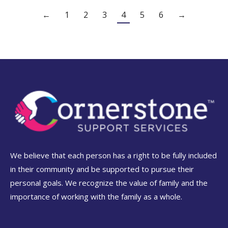
←
1
2
3
4
5
6
→
We believe that each person has a right to be fully included
in their community and be supported to pursue their
personal goals. We recognize the value of family and the
importance of working with the family as a whole.